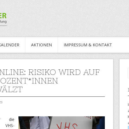
KALENDER
AKTIONEN
IMPRESSUM & KONTAKT
NLINE: RISIKO WIRD AUF
OZENT*INNEN
WÄLZT
ti
er die
r VHS-