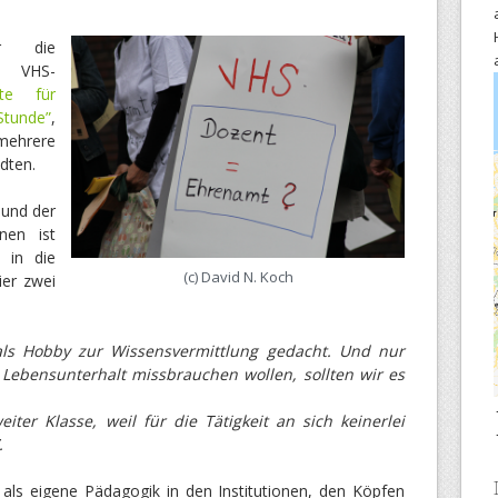
er die
r VHS-
hte für
tunde”
,
mehrere
dten.
 und der
nen ist
k in die
(c) David N. Koch
ier zwei
als Hobby zur Wissensvermittlung gedacht. Und nur
Lebensunterhalt missbrauchen wollen, sollten wir es
ter Klasse, weil für die Tätigkeit an sich keinerlei
.
 als eigene Pädagogik in den Institutionen, den Köpfen