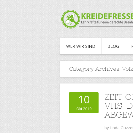
WER WIR SIND
BLOG
Category Archives:
Vol
ZEIT O
10
VHS-D
Okt 2019
ABGE
by
Linda Guzzet