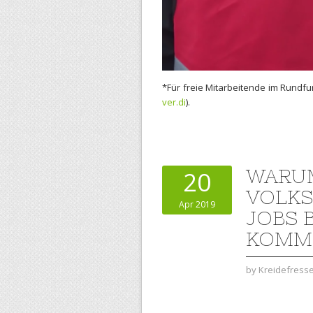
*Für freie Mitarbeitende im Rundfu
ver.di
).
WARUM
20
VOLKS
Apr 2019
JOBS 
KOMME
by
Kreidefress