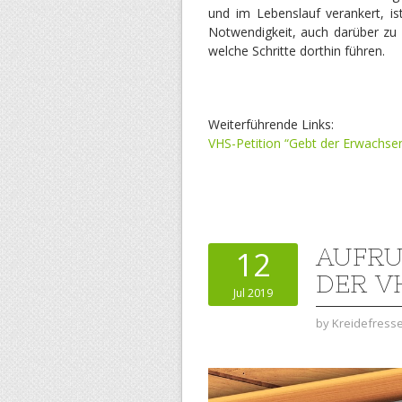
und im Lebenslauf verankert, is
Notwendigkeit, auch darüber zu 
welche Schritte dorthin führen.
Weiterführende Links:
VHS-Petition “Gebt der Erwachsen
AUFRU
12
DER V
Jul 2019
by
Kreidefress