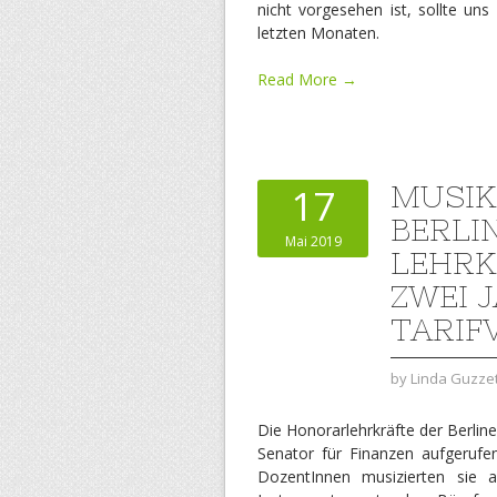
nicht vorgesehen ist, sollte uns
letzten Monaten.
Read More →
MUSIK
17
BERLI
Mai 2019
LEHRK
ZWEI 
TARIF
by
Linda Guzzet
Die Honorarlehrkräfte der Berlin
Senator für Finanzen aufgerufe
DozentInnen musizierten sie 