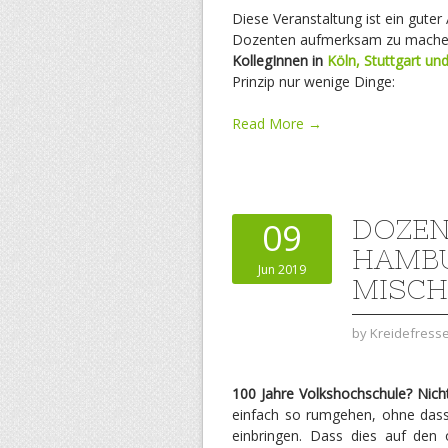
Diese Veranstaltung ist ein gute
Dozenten aufmerksam zu machen. E
KollegInnen in
Köln, Stuttgart u
Prinzip nur wenige Dinge:
Read More →
DOZEN
09
HAMB
Jun 2019
MISCH
by
Kreidefress
100 Jahre Volkshochschule? Nich
einfach so rumgehen, ohne dass
einbringen. Dass dies auf den o